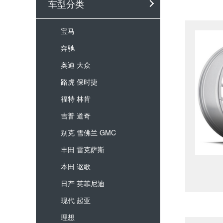
车型分类
宝马
奔驰
奥迪 大众
路虎 保时捷
福特 林肯
吉普 道奇
别克 雪佛兰 GMC
丰田 雷克萨斯
本田 讴歌
日产 英菲尼迪
现代 起亚
理想