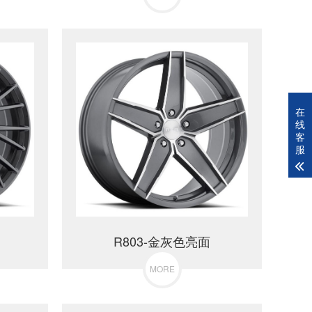
在
线
客
服
R803-金灰色亮面
MORE