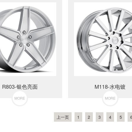
R803-银色亮面
M118-水电镀
MORE
MORE
上一页
1
2
3
4
5