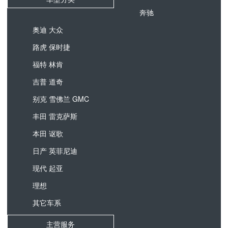
奔驰
奥迪 大众
路虎 保时捷
福特 林肯
吉普 道奇
别克 雪佛兰 GMC
丰田 雷克萨斯
本田 讴歌
日产 英菲尼迪
现代 起亚
理想
其它车系
主营服务